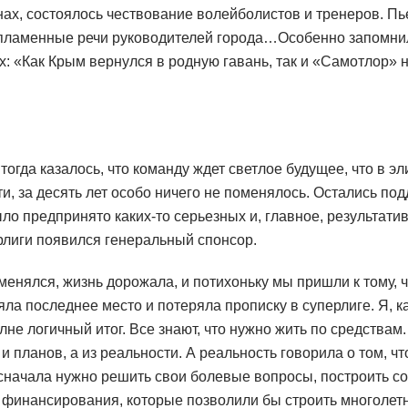
ах, состоялось чествование волейболистов и тренеров. Пь
 пламенные речи руководителей города…Особенно запомнил
х: «Как Крым вернулся в родную гавань, так и «Самотлор» 
тогда казалось, что команду ждет светлое будущее, что в эл
ути, за десять лет особо ничего не поменялось. Остались по
ыло предпринято каких-то серьезных и, главное, результатив
рлиги появился генеральный спонсор.
енялся, жизнь дорожала, и потихоньку мы пришли к тому, ч
а последнее место и потеряла прописку в суперлиге. Я, ка
лне логичный итог. Все знают, что нужно жить по средствам.
 планов, а из реальности. А реальность говорила о том, чт
 сначала нужно решить свои болевые вопросы, построить с
 финансирования, которые позволили бы строить многолет