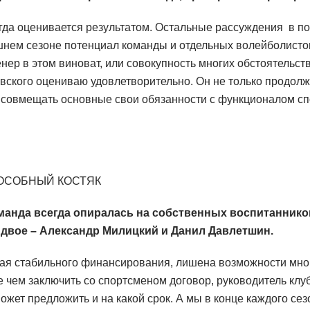
гда оценивается результатом. Остальные рассуждения в по
шнем сезоне потенциал команды и отдельных волейболисто
енер в этом виноват, или совокупность многих обстоятельст
вского оцениваю удовлетворительно. Он не только продолж
т совмещать основные свои обязанности с функционалом сп
ОСОБНЫЙ КОСТЯК
анда всегда опиралась на собственных воспитанников
 двое – Александр Милицкий и Данил Давлетшин.
я стабильного финансирования, лишена возможности мно
 чем заключить со спортсменом договор, руководитель кл
может предложить и на какой срок. А мы в конце каждого сез