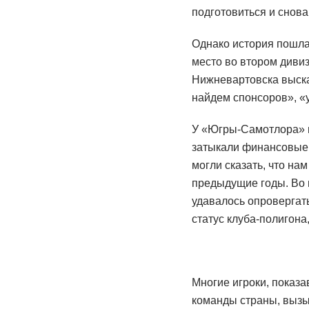
подготовиться и снова 
Однако история пошла
место во втором диви
Нижневартовска выска
найдем спонсоров», «
У «Югры-Самотлора» н
затыкали финансовые 
могли сказать, что на
предыдущие годы. Во 
удавалось опровергат
статус клуба-полигона
Многие игроки, показ
команды страны, вызыв