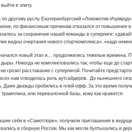
выйти в элиту.
 по другому руслу. Екатеринбургский «Локомотив-Изумруд»
зионе, по финансовым причинам отказался от повышения в 
залось за сохранение нашей команды в суперлиге: «давай
уже видны очертания нового спорткомплекса», «надо немно
ачался новый этап и… продолжились тяжелые времена. П
дыры. Никогда не комплектовались так, чтобы еще до стар
м не грозит расставание с суперлигой. Почитайте предстарт
всех нам отводилась роль аутсайдеров. До нынешнего сезо
ь. Даже дважды пробились в плей-офф. За это время полу
, трамплина, или перевалочной базы, кому как нравится.
авшие себя в «Самотлоре», получили приглашения в ведущ
ались в сборную России. Мы как могли бултыхались и держ