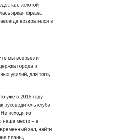
едестал, золотой
ась яркая фраза,
навсегда возвратился в
ите мы всерьез и
ддержка города и
ных усилий, для того,
то уже в 2018 году
к руководитель клуба,
 Не исходя из
о наше место – в
овременный зал, найти
ние планы,