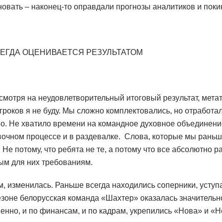
новать – наконец-то оправдали прогнозы аналитиков и поки
СЕГДА ОЦЕНИВАЕТСЯ РЕЗУЛЬТАТОМ
есмотря на неудовлетворительный итоговый результат, мета
гроков я не буду. Мы сложно комплектовались, но отработа
но. Не хватило времени на командное духовное объединени
очном процессе и в раздевалке. Слова, которые мы раньше
 Не потому, что ребята не те, а потому что все абсолютно р
ым для них требованиям.
м, изменилась. Раньше всегда находились соперники, уступ
зоне белорусская команда «Шахтер» оказалась значительн
нно, и по финансам, и по кадрам, укрепились «Нова» и «Н