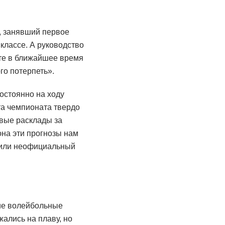
, занявший первое
классе. А руководство
те в ближайшее время
го потерпеть».
остоянно на ходу
та чемпионата твердо
овые расклады за
на эти прогнозы нам
чили неофициальный
ие волейбольные
ались на плаву, но