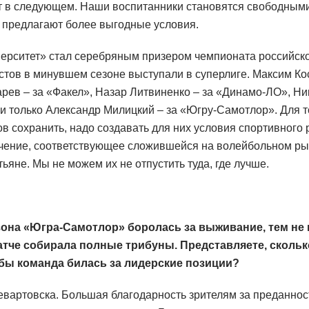
 в следующем. Наши воспитанники становятся свободными 
е предлагают более выгодные условия.
верситет» стал серебряным призером чемпионата российск
стов в минувшем сезоне выступали в суперлиге. Максим Ко
рев – за «Факел», Назар Литвиненко – за «Динамо-ЛО», Ник
и только Александр Милицкий – за «Югру-Самотлор». Для т
 сохранить, надо создавать для них условия спортивного 
ение, соответствующее сложившейся на волейбольном ры
ьяне. Мы не можем их не отпустить туда, где лучше.
она «Югра-Самотлор» боролась за выживание, тем не 
тче собирала полные трибуны. Представляете, скольк
бы команда билась за лидерские позиции?
артовска. Большая благодарность зрителям за преданност