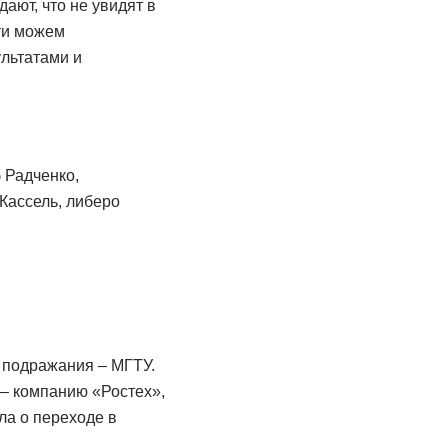
ают, что не увидят в
ти можем
льтатами и
 Радченко,
Кассель, либеро
я подражания – МГТУ.
– компанию «Ростех»,
ла о переходе в