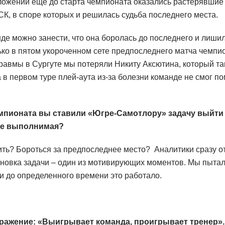
ожении еще до старта чемпионата оказались растерявшие 
К, в споре которых и решилась судьба последнего места.
де можно занести, что она боролась до последнего и лиши
ько в пятом укороченном сете предпоследнего матча чемпио
равмы в Сургуте мы потеряли Никиту Аксютина, который та
а в первом туре плей-аута из-за болезни команде не смог п
мпионата вы ставили «Югре-Самотлору» задачу выйти 
 не выполнимая?
ить? Бороться за предпоследнее место? Аналитики сразу о
ановка задачи – один из мотивирующих моментов. Мы пытал
и до определенного времени это работало.
ражение: «Выигрывает команда, проигрывает тренер»