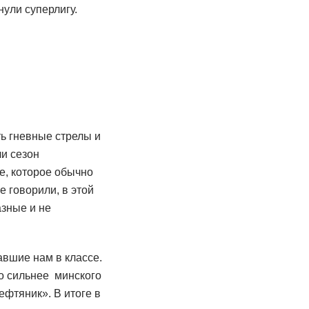
нули суперлигу.
ть гневные стрелы и
ли сезон
е, которое обычно
 говорили, в этой
азные и не
авшие нам в классе.
о сильнее минского
ефтяник». В итоге в