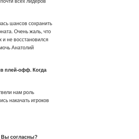
почти всех лидеров
лась шансов сохранить
ната. Очень жаль, что
к и не восстановился
омочь Анатолий
в плей-офф. Когда
твели нам роль
ись накачать игроков
. Вы согласны?