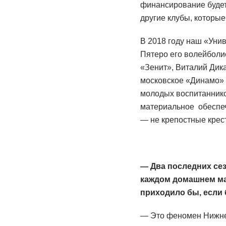
финансирование будет
другие клубы, которы
В 2018 году наш «Уни
Пятеро его волейболи
«Зенит», Виталий Дика
московское «Динамо» 
молодых воспитанников
материальное обеспеч
— не крепостные крест
— Два последних сез
каждом домашнем ма
приходило бы, если 
— Это феномен Нижнев