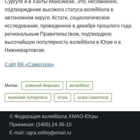
Сургуте и в Ханты-Мансийске. Это, несомненно,
подтверждение высокого статуса волейбола в
автономном округе. Кстати, социологическое
исследование, проведенное в декабре прошлого года
региональным Правительством, подтвердило
высочайшую популярность волейбола в Югре и в
Нижневартовске.
Сайт ВК «Самотлор»
Метки:
алексей березин
волейбол
мужская суперлига
югра
югра самотлор
© Федерация волейбола ХМАО-Югры
Приемная: (3466) 24-36-10
@
E-mail: ugra.volley
xmail.ru