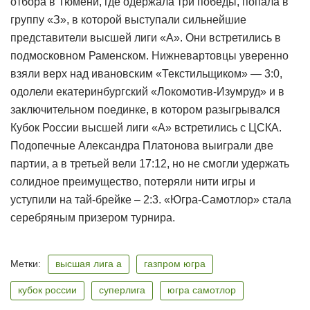
отбора в Тюмени, где одержала три победы, попала в
группу «З», в которой выступали сильнейшие
представители высшей лиги «А». Они встретились в
подмосковном Раменском. Нижневартовцы уверенно
взяли верх над ивановским «Текстильщиком» — 3:0,
одолели екатеринбургский «Локомотив-Изумруд» и в
заключительном поединке, в котором разыгрывался
Кубок России высшей лиги «А» встретились с ЦСКА.
Подопечные Александра Платонова выиграли две
партии, а в третьей вели 17:12, но не смогли удержать
солидное преимущество, потеряли нити игры и
уступили на тай-брейке – 2:3. «Югра-Самотлор» стала
серебряным призером турнира.
Метки:
высшая лига а
газпром югра
кубок россии
суперлига
югра самотлор