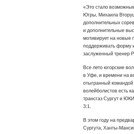
«Это стало возможным
Югры, Михаила Вторуш
дополнительных сорев
и дополнительные выс
мотивирует на новые 
поддерживать форму и
заслуженный тренер Р
Все лето югорские во
в Уфе, и времени на 
отыгранный командой т
волейболистов есть к
трансгаз Сургут и ЮКИ
3:1.
В этом году на предва
Сургута, Ханты-Манси