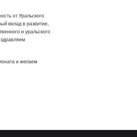
ость от Уральского
й вклад в развитие,
твенного и уральского
поздравляем
ионата и желаем