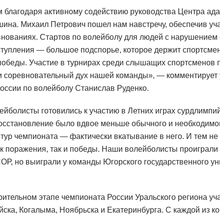
 благодаря активному содействию руководства Центра ада
ина. Михаил Петрович пошел нам навстречу, обеспечив уча
нованиях. Стартов по волейболу для людей с нарушением с
тупления — большое подспорье, которое держит спортсмен
победы. Участие в турнирах среди слышащих спортсменов 
 соревновательный дух нашей команды», — комментирует 
оссии по волейболу Станислав Руденко.
лейболисты готовились к участию в Летних играх сурдлимпи
восстановление было вдвое меньше обычного и необходимо
ур чемпионата — фактически вкатывание в него. И тем не 
ак поражения, так и победы. Наши волейболисты проиграли
ОР, но выиграли у команды Югорского государственного ун
рительном этапе чемпионата России Уральского региона уча
йска, Когалыма, Ноябрьска и Екатеринбурга. С каждой из к