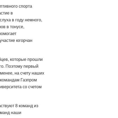
птивного спорта
стие в
луха в году немного,
ов в тонусе,
помогает
участие югорчан
йцев, которые прошли
го. Поэтому первый
менее, на счету наших
 командам Газпром
иверситета со счетом
ствуют 8 команд из
оманд наши