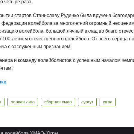
о четыре раза.
рытии стартов Станиславу Руденко была вручена благодарн
 федерации волейбола за многолетний огромный неоценимы
ризацию волейбола, большой личный вклад во благо отечес
о 100-летием отечественного волейбола. От всего сердца 
ча с заслуженным признанием!
енера и команду волейболистов с успешным началом чемп
ятам!
ике
х
первая лига
сборная хмао
сургут
югра
ия волейбола ХМАО-Югры