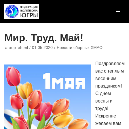
Перейти
к
содержимому
Мир. Труд. Май!
автор:
xhtml
01.05.2020
Новости сборных ХМАО
Поздравляем
вас с теплым
весенним
праздником!
С днем
весны и
труда!
Искренне
желаем вам