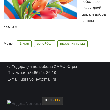
побольше
ярких дней,
мира и добра
вашим
семьям.
Метки:
1 мая
волейбол
праздник труда
© Федерация волейбола ХМАО-Югры
Приемная: (3466) 24-36-10
@
E-mail: ugra.volley
xmail.ru