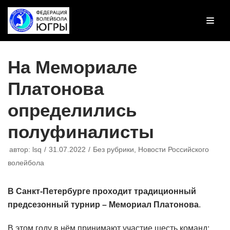
Перейти
к
содержимому
На Мемориале
Платонова
определились
полуфиналисты
автор:
lsq
31.07.2022
Без рубрики
,
Новости Российского
волейбола
В Санкт-Петербурге проходит традиционный
предсезонный турнир – Мемориал Платонова
.
В этом году в нём принимают участие шесть команд: