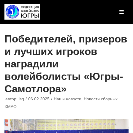
Перейти
к
содержимому
Победителей, призеров
и лучших игроков
наградили
волейболисты «Югры-
Самотлора»
автор:
lsq
06.02.2025
Наши новости
,
Новости сборных
ХМАО