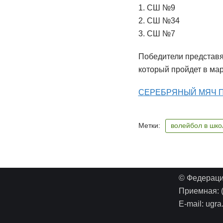
1. СШ №9
2. СШ №34
3. СШ №7
Победители представя
который пройдет в мар
СЕРЕБРЯНЫЙ МЯЧ П
Метки:
волейбол в шко
© Федерац
Приемная: (
E-mail: ugra