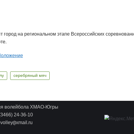
т город на региональном этапе Всероссийских соревнован
те.
оложение
лу
серебряный мяч
ия волейбола ХМАО-Югры
3466) 24-36-10
@
.volley
xmail.ru