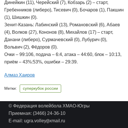
Динейкин (11), Черейский (7), Кобзарь (2) – старт,
Гребенников (либеро), Тисевич (0), Бочаров (1), Пакшин
(1), Шишкин (0).
Зенит-Казань: Лабинский (13), Романовский (6), Абаев
(4), Волков (27), Кононов (8), Михайлов (17) – старт,
Данани (либеро), Сурмачевский (0), Лубурич (0),
Вольвич (2), Фёдоров (0).
Очки – 99:106, подача – 6:4, атака – 44:60, блок – 10:13,
приём – 43%:53%, ошибки – 29:39.
Алмаз Хаиров
Метки:
суперкубок россии
© Федерация волейбола ХМАО-Югры
Приемная: (3466) 24-36-10
@
E-mail: ugra.volley
xmail.ru