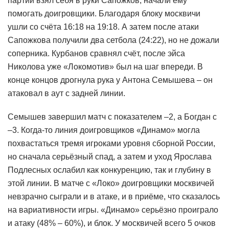
партии взял себя в руки Сапожков, начали ему
помогать доигровщики. Благодаря блоку москвичи
ушли со счёта 16:18 на 19:18. А затем после атаки
Сапожкова получили два сетбола (24:22), но не дожали
соперника. Курбанов сравнял счёт, после эйса
Николова уже «Локомотив» был на шаг впереди. В
конце концов дрогнула рука у Антона Семышева – он
атаковал в аут с задней линии.
Семышев завершил матч с показателем –2, а Богдан с
–3. Когда-то линия доигровщиков «Динамо» могла
похвастаться тремя игроками уровня сборной России,
но сначала серьёзный спад, а затем и уход Ярослава
Подлесных ослабил как конкуренцию, так и глубину в
этой линии. В матче с «Локо» доигровщики москвичей
невзрачно сыграли и в атаке, и в приёме, что сказалось
на вариативности игры. «Динамо» серьёзно проиграло
и атаку (48% – 60%), и блок. У москвичей всего 5 очков