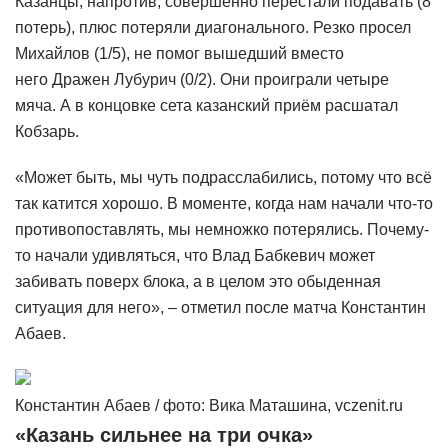
Казанцы, напротив, совершенно перестали подавать (8
потерь), плюс потеряли диагонального. Резко просел
Михайлов (1/5), не помог вышедший вместо
него Дражен Лубурич (0/2). Они проиграли четыре
мяча. А в концовке сета казанский приём расшатал
Кобзарь.
«Может быть, мы чуть подрасслабились, потому что всё
так катится хорошо. В моменте, когда нам начали что-то
противопоставлять, мы немножко потерялись. Почему-
то начали удивляться, что Влад Бабкевич может
забивать поверх блока, а в целом это обыденная
ситуация для него», – отметил после матча Константин
Абаев.
Константин Абаев / фото: Вика Маташина, vczenit.ru
«Казань сильнее на три очка»