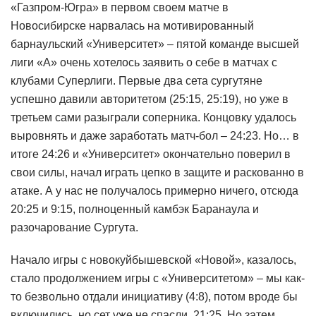
«Газпром-Югра» в первом своем матче в
Новосибирске нарвалась на мотивированный
барнаульский «Университет» – пятой команде высшей
лиги «А» очень хотелось заявить о себе в матчах с
клубами Суперлиги. Первые два сета сургутяне
успешно давили авторитетом (25:15, 25:19), но уже в
третьем сами разыграли соперника. Концовку удалось
выровнять и даже заработать матч-бол – 24:23. Но… в
итоге 24:26 и «Университет» окончательно поверил в
свои силы, начал играть цепко в защите и раскованно в
атаке. А у нас не получалось примерно ничего, отсюда
20:25 и 9:15, полноценный камбэк Баранаула и
разочарование Сургута.
Начало игры с новокуйбышевской «Новой», казалось,
стало продолжением игры с «Университетом» – мы как-
то безвольно отдали инициативу (4:8), потом вроде бы
включились, но сет уже не спасли, 21:25. Но затем