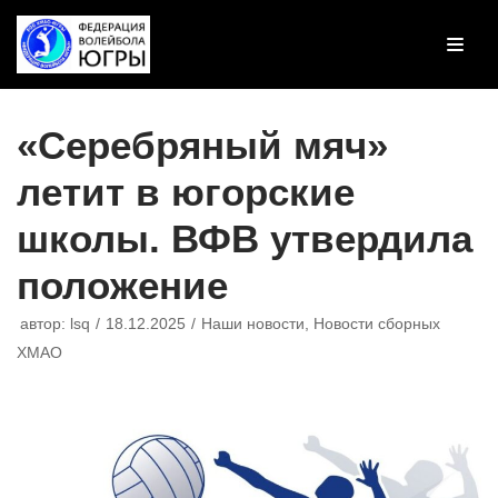
Перейти
к
содержимому
«Серебряный мяч»
летит в югорские
школы. ВФВ утвердила
положение
автор:
lsq
18.12.2025
Наши новости
,
Новости сборных
ХМАО