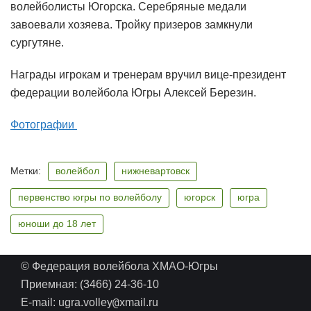
волейболисты Югорска. Серебряные медали
завоевали хозяева. Тройку призеров замкнули
сургутяне.
Награды игрокам и тренерам вручил вице-президент
федерации волейбола Югры Алексей Березин.
Фотографии
Метки:
волейбол
нижневартовск
первенство югры по волейболу
югорск
югра
юноши до 18 лет
© Федерация волейбола ХМАО-Югры
Приемная: (3466) 24-36-10
@
E-mail: ugra.volley
xmail.ru