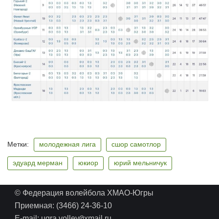
Метки:
молодежная лига
сшор самотлор
эдуард мерман
юкиор
юрий мельничук
© Федерация волейбола ХМАО-Югры
Приемная: (3466) 24-36-10
@
E-mail: ugra.volley
xmail.ru