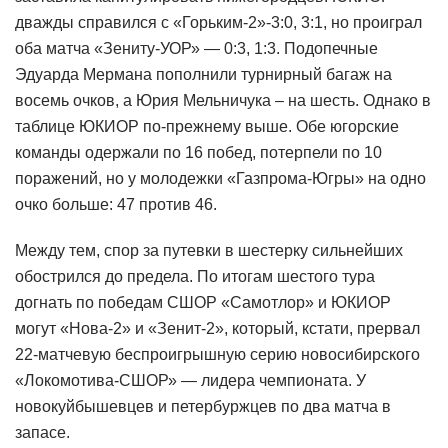
дважды справился с «Горьким-2»-3:0, 3:1, но проиграл
оба матча «Зениту-УОР» — 0:3, 1:3. Подопечные
Эдуарда Мермана пополнили турнирный багаж на
восемь очков, а Юрия Мельничука – на шесть. Однако в
таблице ЮКИОР по-прежнему выше. Обе югорские
команды одержали по 16 побед, потерпели по 10
поражений, но у молодежки «Газпрома-Югры» на одно
очко больше: 47 против 46.
Между тем, спор за путевки в шестерку сильнейших
обострился до предела. По итогам шестого тура
догнать по победам СШОР «Самотлор» и ЮКИОР
могут «Нова-2» и «Зенит-2», который, кстати, прервал
22-матчевую беспроигрышную серию новосибирского
«Локомотива-СШОР» — лидера чемпионата. У
новокуйбышевцев и петербуржцев по два матча в
запасе.