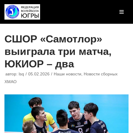
Перейти
к
содержимому
СШОР «Самотлор»
выиграла три матча,
ЮКИОР – два
автор:
lsq
05.02.2026
Наши новости
,
Новости сборных
ХМАО