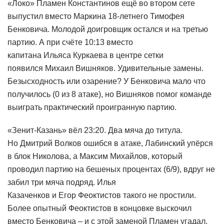
«Локо» Пламен Константинов ещё во втором сете
выпустил вместо Маркина 18-летнего Тимофея
Бенковича. Молодой доигровщик остался и на третью
партию. А при счёте 10:13 вместо
капитана Ильяса Куркаева в центре сетки
появился Михаил Вишняков. Удивительные замены.
Безысходность или озарение? У Бенковича мало что
получилось (0 из 8 атаке), но Вишняков помог команде
выиграть практический проигранную партию.
«Зенит-Казань» вёл 23:20. Два мяча до титула.
Но Дмитрий Волков ошибся в атаке, Лабинский упёрся
в блок Николова, а Максим Михайлов, который
проводил партию на бешеных процентах (6/9), вдруг не
забил три мяча подряд. Илья
Казаченков и Егор Феоктистов такого не простили.
Более опытный Феоктистов в концовке выскочил
вместо Бенковича – и с этой заменой Пламен угадал.