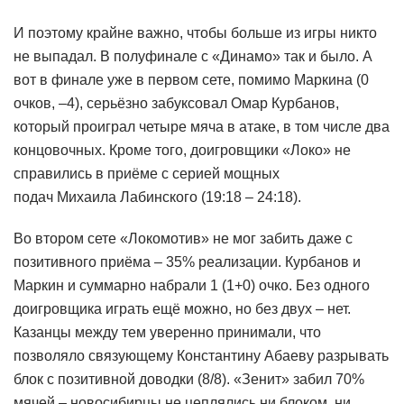
И поэтому крайне важно, чтобы больше из игры никто
не выпадал. В полуфинале с «Динамо» так и было. А
вот в финале уже в первом сете, помимо Маркина (0
очков, –4), серьёзно забуксовал Омар Курбанов,
который проиграл четыре мяча в атаке, в том числе два
концовочных. Кроме того, доигровщики «Локо» не
справились в приёме с серией мощных
подач Михаила Лабинского (19:18 – 24:18).
Во втором сете «Локомотив» не мог забить даже с
позитивного приёма – 35% реализации. Курбанов и
Маркин и суммарно набрали 1 (1+0) очко. Без одного
доигровщика играть ещё можно, но без двух – нет.
Казанцы между тем уверенно принимали, что
позволяло связующему Константину Абаеву разрывать
блок с позитивной доводки (8/8). «Зенит» забил 70%
мячей – новосибирцы не цеплялись ни блоком, ни