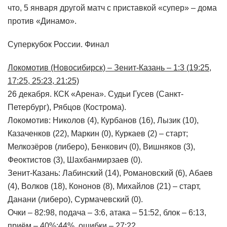
что, 5 января другой матч с приставкой «супер» – дома
против «Динамо».
Суперкубок России. Финал
Локомотив (Новосибирск) – Зенит-Казань – 1:3 (19:25,
17:25, 25:23, 21:25)
26 декабря. КСК «Арена». Судьи Гусев (Санкт-
Петербург), Рябцов (Кострома).
Локомотив: Николов (4), Курбанов (16), Лызик (10),
Казаченков (22), Маркин (0), Куркаев (2) – старт;
Мелкозёров (либеро), Бенкович (0), Вишняков (3),
Феоктистов (3), Шахбанмирзаев (0).
Зенит-Казань: Лабинский (14), Романовский (6), Абаев
(4), Волков (18), Кононов (8), Михайлов (21) – старт,
Данани (либеро), Сурмачевский (0).
Очки – 82:98, подача – 3:6, атака – 51:52, блок – 6:13,
приём – 40%:44%, ошибки – 27:22.