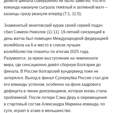
дебюте финала совершенно не было заметно, что его
команда накануне сыграла тяжёлый и затяжной матч –
казанцы сразу рванули вперёд (7:1, 11:5).
Знаменитый зенитовский кураж своей серией подач
сбил Симеон Николов (11:11). 19-летний связующий в
день матча был помещен Международной федерацией
волейбола на 6-е место в списке лучших
волейболистов планеты по итогам 2025 года.
Разумеется, за яркое выступление на чемпионате
мира, где сенсационно довёл сборную Болгарии до
финала. В России болгарский вундеркинд тоже не
затерялся. Выход в финал Суперкубка России стал для
его команды успехом, особенно на фоне кадрового
дефицита в линии доигровщиков, которая вновь стала
проблемной. После потери Сэма Деру и перемещения
в стартовый состав Александра Маркина команда, по
сути, играет в атаке в меньшинстве.