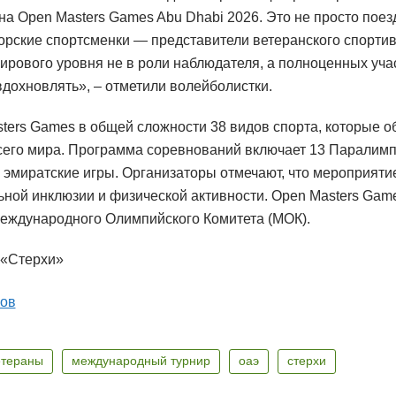
а Open Masters Games Abu Dhabi 2026. Это не просто поезд
орские спортсменки — представители ветеранского спорти
ирового уровня не в роли наблюдателя, а полноценных уча
вдохновлять», – отметили волейболистки.
ters Games в общей сложности 38 видов спорта, которые о
всего мира. Программа соревнований включает 13 Паралимп
 эмиратские игры. Организаторы отмечают, что мероприяти
ьной инклюзии и физической активности. Open Masters Gam
еждународного Олимпийского Комитета (МОК).
 «Стерхи»
ов
етераны
международный турнир
оаэ
стерхи