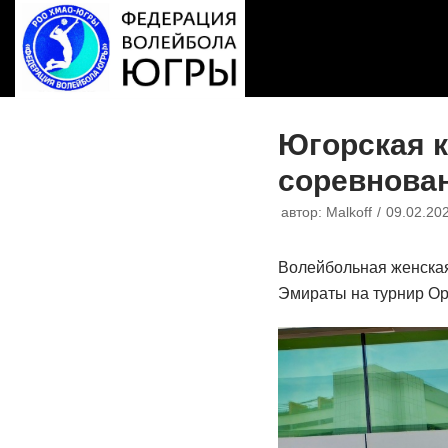
Перейти
к
содержимому
Югорская 
соревнован
автор:
Malkoff
09.02.20
Волейбольная женска
Эмираты на турнир Op