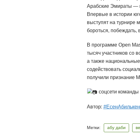
Арабские Эмираты — н
Впервые в истории юг
выступят на турнире м
бороться, побеждать, 
В программе Open Mas
тысяч участников со 
а также национальные
содействовать социал
получили признание М
соцсети команды
Автор:
#ЕсенАбилькен
Метки:
абу даби
в