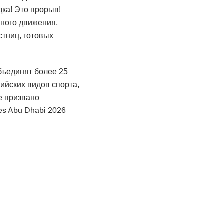
ка! Это прорыв!
вного движения,
стниц, готовых
бъединят более 25
ийских видов спорта,
е призвано
es Abu Dhabi 2026