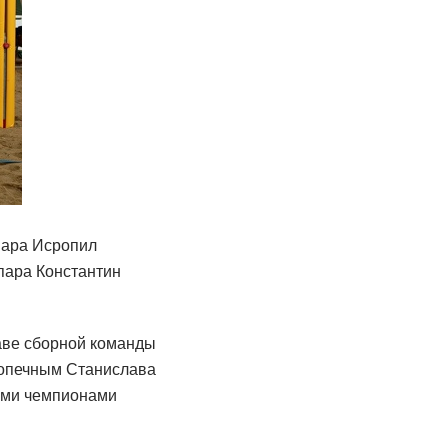
пара Исропил
пара Константин
таве сборной команды
одопечным Станислава
ыми чемпионами