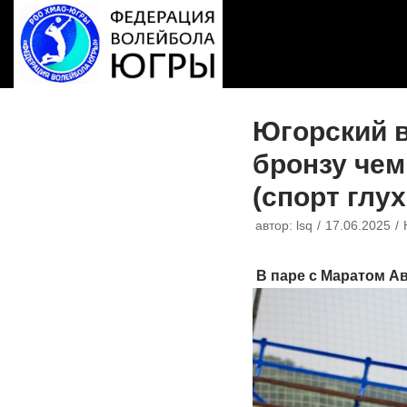
Перейти
к
содержимому
Югорский 
бронзу чем
(спорт глух
автор:
lsq
17.06.2025
В паре с Маратом А