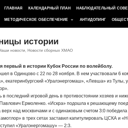
ГЛАВНАЯ
КАЛЕНДАРНЫЙ ПЛАН
НАБЛЮДАТЕЛЬНЫЙ СОВЕ
МЕТОДИЧЕСКОЕ ОБЕСПЕЧЕНИЕ
АНТИДОПИНГ
ОБЩЕСТ
ницы истории
Наши новости
,
Новости сборных ХМАО
ся первый в истории Кубок России по волейболу.
шел в Одинцово с 22 по 28 ноября. В нем участвовали 6 ко
», екатеринбургский «Уралэнергомаш», «Левша» из Тулы,
ор».
ь в последний игровой день в противостоянии хозяев и ниж
Павлович Ермоленко. «Искра» подошла к решающему поеди
 верх над москвичами и с одинаковым счетом 3:0 победила
Самотлор» в трех сетах заставил капитулировать ЦСКА и «
уступил «Уралэнергомашу» — 2:3.