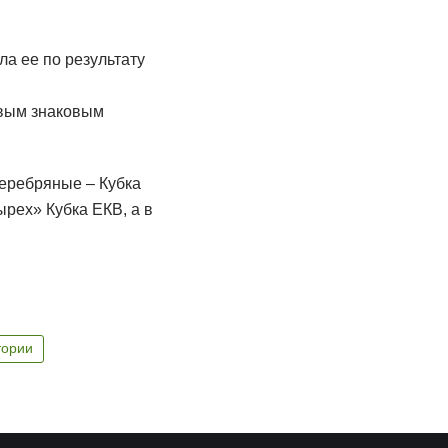
а ее по результату
овым знаковым
серебряные – Кубка
рех» Кубка ЕКВ, а в
тории