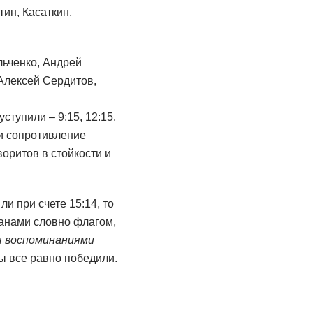
ин, Касаткин,
льченко, Андрей
Алексей Сердитов,
ступили – 9:15, 12:15.
и сопротивление
оритов в стойкости и
и при счете 15:14, то
штанами словно флагом,
я воспоминаниями
мы все равно победили.