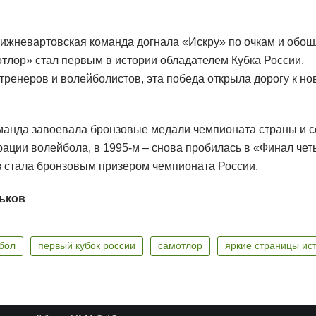
ижневартовская команда догнала «Искру» по очкам и обошл
отлор» стал первым в истории обладателем Кубка России.
тренеров и волейболистов, эта победа открыла дорогу к н
оманда завоевала бронзовые медали чемпионата страны и 
ции волейбола, в 1995-м – снова пробилась в «Финал четы
аз стала бронзовым призером чемпионата России.
ьков
бол
первый кубок россии
самотлор
яркие страницы ис