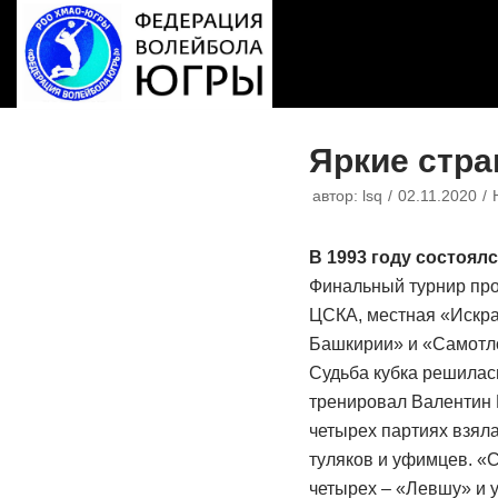
Перейти
к
содержимому
Яркие стра
автор:
lsq
02.11.2020
В 1993 году состоял
Финальный турнир про
ЦСКА, местная «Искра
Башкирии» и «Самотл
Судьба кубка решилас
тренировал Валентин 
четырех партиях взяла
туляков и уфимцев. «
четырех – «Левшу» и 