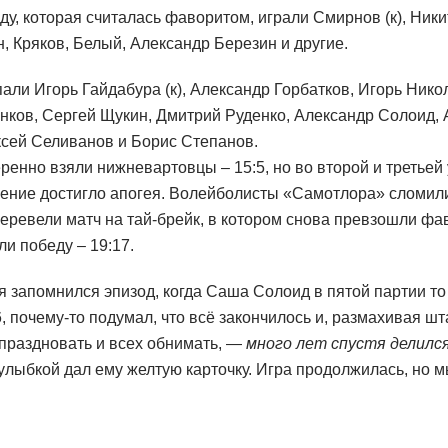
у, которая считалась фаворитом, играли Смирнов (к), Никит
 Кряков, Белый, Александр Березин и другие.
ли Игорь Гайдабура (к), Александр Горбатков, Игорь Нико
нков, Сергей Щукин, Дмитрий Руденко, Александр Солоид, 
ксей Селиванов и Борис Степанов.
енно взяли нижневартовцы – 15:5, но во второй и третьей у
жение достигло апогея. Волейболисты «Самотлора» сломил
перевели матч на тай-брейк, в котором снова превзошли фав
и победу – 19:17.
апомнился эпизод, когда Саша Солоид в пятой партии то л
16, почему-то подумал, что всё закончилось и, размахивая 
праздновать и всех обнимать, —
много лет спустя делилс
 улыбкой дал ему желтую карточку. Игра продолжилась, но 