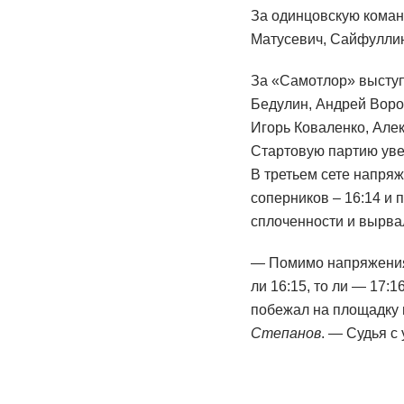
За одинцовскую команд
Матусевич, Сайфуллин,
За «Самотлор» выступа
Бедулин, Андрей Воро
Игорь Коваленко, Але
Стартовую партию увер
В третьем сете напря
соперников – 16:14 и 
сплоченности и вырвал
— Помимо напряжения з
ли 16:15, то ли — 17:
побежал на площадку 
Степанов
. — Судья с