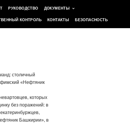
Т
РУКОВОДСТВО
ДОКУМЕНТЫ
ВЕННЫЙ КОНТРОЛЬ
КОНТАКТЫ
БЕЗОПАСНОСТЬ
манд: столичный
 уфимский «Нефтяник
невартовцев, которых
нку без поражений: в
 екатеринбуржцев,
Нефтяник Башкирии», в