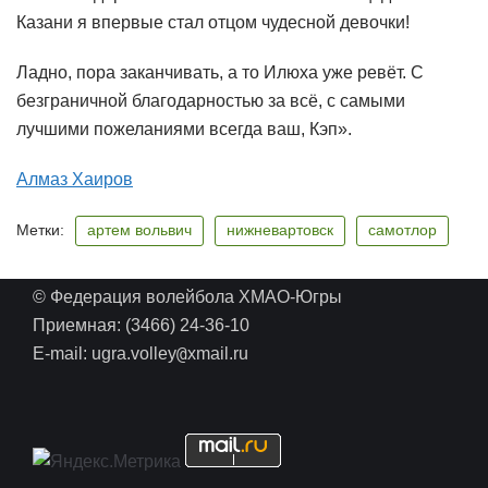
Казани я впервые стал отцом чудесной девочки!
Ладно, пора заканчивать, а то Илюха уже ревёт. С
безграничной благодарностью за всё, с самыми
лучшими пожеланиями всегда ваш, Кэп».
Алмаз Хаиров
Метки:
артем вольвич
нижневартовск
самотлор
© Федерация волейбола ХМАО-Югры
Приемная: (3466) 24-36-10
@
E-mail: ugra.volley
xmail.ru