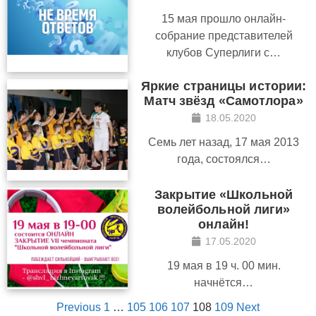
15 мая прошло онлайн-
собрание представителей
клубов Суперлиги с…
Яркие страницы истории:
Матч звёзд «Самотлора»
18.05.2020
Семь лет назад, 17 мая 2013
года, состоялся…
Закрытие «Школьной
волейбольной лиги»
онлайн!
17.05.2020
19 мая в 19 ч. 00 мин.
начнётся…
Previous
1
…
105
106
107
108
109
Next