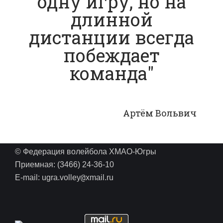
одну игру, но на
длинной
дистанции всегда
побеждает
команда"
Артём Вольвич
© Федерация волейбола ХМАО-Югры
Приемная: (3466) 24-36-10
@
E-mail: ugra.volley
xmail.ru