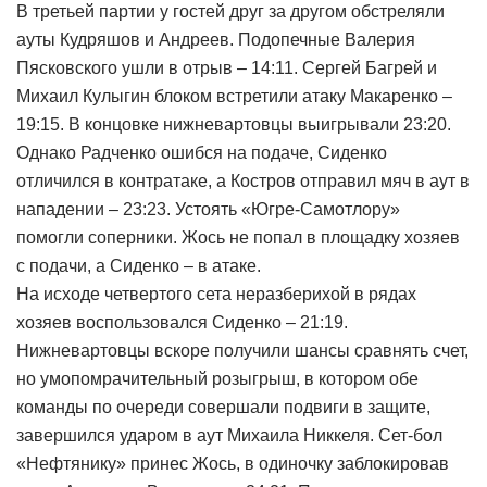
В третьей партии у гостей друг за другом обстреляли
ауты Кудряшов и Андреев. Подопечные Валерия
Пясковского ушли в отрыв – 14:11. Сергей Багрей и
Михаил Кулыгин блоком встретили атаку Макаренко –
19:15. В концовке нижневартовцы выигрывали 23:20.
Однако Радченко ошибся на подаче, Сиденко
отличился в контратаке, а Костров отправил мяч в аут в
нападении – 23:23. Устоять «Югре-Самотлору»
помогли соперники. Жось не попал в площадку хозяев
с подачи, а Сиденко – в атаке.
На исходе четвертого сета неразберихой в рядах
хозяев воспользовался Сиденко – 21:19.
Нижневартовцы вскоре получили шансы сравнять счет,
но умопомрачительный розыгрыш, в котором обе
команды по очереди совершали подвиги в защите,
завершился ударом в аут Михаила Никкеля. Сет-бол
«Нефтянику» принес Жось, в одиночку заблокировав