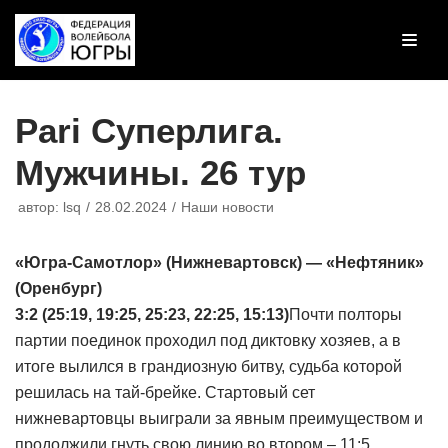
Перейти
к
содержимому
Pari Суперлига.
Мужчины. 26 тур
автор:
lsq
28.02.2024
Наши новости
«Югра-Самотлор» (Нижневартовск) — «Нефтяник»
(Оренбург)
3:2 (25:19, 19:25, 25:23, 22:25, 15:13)
Почти полторы
партии поединок проходил под диктовку хозяев, а в
итоге вылился в грандиозную битву, судьба которой
решилась на тай-брейке. Стартовый сет
нижневартовцы выиграли за явным преимуществом и
продолжили гнуть свою линию во втором – 11:5