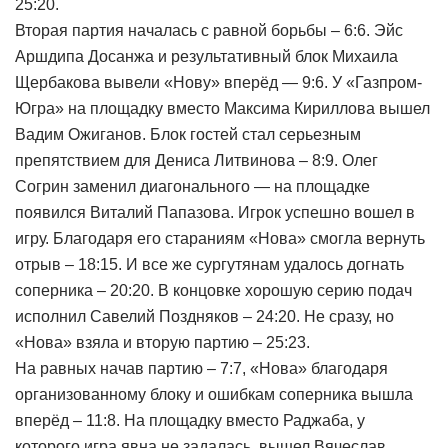
25:20.
Вторая партия началась с равной борьбы – 6:6. Эйс
Аршдипа Досанжа и результативный блок Михаила
Щербакова вывели «Нову» вперёд — 9:6. У «Газпром-
Югра» на площадку вместо Максима Кириллова вышел
Вадим Ожиганов. Блок гостей стал серьезным
препятствием для Дениса Литвинова – 8:9. Олег
Согрин заменил диагонального — на площадке
появился Виталий Папазова. Игрок успешно вошел в
игру. Благодаря его стараниям «Нова» смогла вернуть
отрыв – 18:15. И все же сургутянам удалось догнать
соперника – 20:20. В концовке хорошую серию подач
исполнил Савелий Поздняков – 24:20. Не сразу, но
«Нова» взяла и вторую партию – 25:23.
На равных начав партию – 7:7, «Нова» благодаря
организованному блоку и ошибкам соперника вышла
вперёд – 11:8. На площадку вместо Раджаба, у
которого игра явна не задалась, вышел Вячеслав