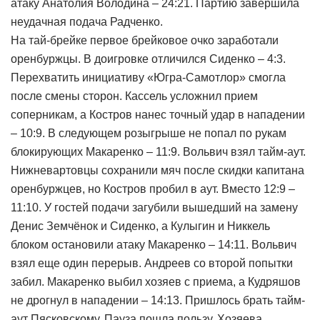
атаку Анатолия Володина – 24:21. Партию завершила
неудачная подача Радченко.
На тай-брейке первое брейковое очко заработали
оренбуржцы. В доигровке отличился Сиденко – 4:3.
Перехватить инициативу «Югра-Самотлор» смогла
после смены сторон. Кассель усложнил прием
соперникам, а Костров нанес точный удар в нападении
– 10:9. В следующем розыгрыше не попал по рукам
блокирующих Макаренко – 11:9. Вольвич взял тайм-аут.
Нижневартовцы сохранили мяч после скидки капитана
оренбуржцев, но Костров пробил в аут. Вместо 12:9 –
11:10. У гостей подачи загубили вышедший на замену
Денис Земчёнок и Сиденко, а Кулыгин и Никкель
блоком остановили атаку Макаренко – 14:11. Вольвич
взял еще один перерыв. Андреев со второй попытки
забил. Макаренко выбил хозяев с приема, а Кудряшов
не дрогнул в нападении – 14:13. Пришлось брать тайм-
аут Пясковскому. Пауза пошла пользу. Хозяева