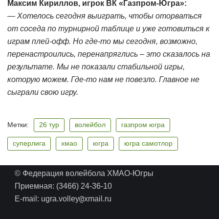
Максим Кириллов, игрок ВК «Газпром-Югра»:
— Хотелось сегодня выиграть, чтобы оторваться
от соседа по турнирной таблице и уже готовиться к
играм плей-офф. Но где-то мы сегодня, возможно,
перенастроились, перенапряглись – это сказалось на
результате. Мы не показали стабильной игры,
которую можем. Где-то нам не повезло. Главное не
сыграли свою игру.
Метки:
26 тур
волейбол
газпром югра
суперлига
хмао
югра
югра самотлор
© Федерация волейбола ХМАО-Югры
Приемная: (3466) 24-36-10
@
E-mail: ugra.volley
xmail.ru