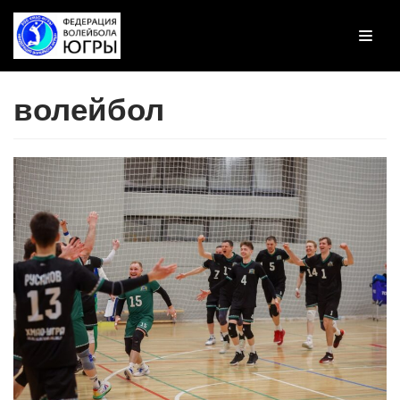
Перейти
к
содержимому
волейбол