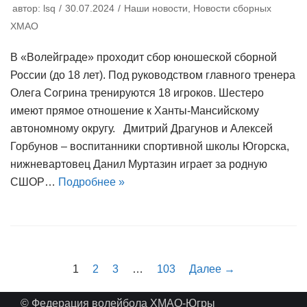
автор:
lsq
30.07.2024
Наши новости
,
Новости сборных
ХМАО
В «Волейграде» проходит сбор юношеской сборной
России (до 18 лет). Под руководством главного тренера
Олега Согрина тренируются 18 игроков. Шестеро
имеют прямое отношение к Ханты-Мансийскому
автономному округу. Дмитрий Драгунов и Алексей
Горбунов – воспитанники спортивной школы Югорска,
нижневартовец Данил Муртазин играет за родную
СШОР…
Подробнее »
1
2
3
…
103
Далее →
© Федерация волейбола ХМАО-Югры