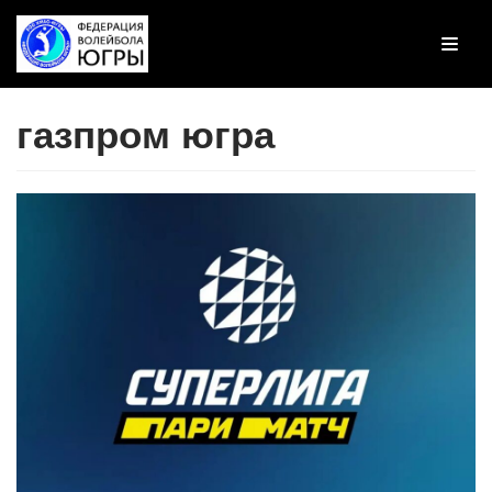
Перейти
к
содержимому
газпром югра