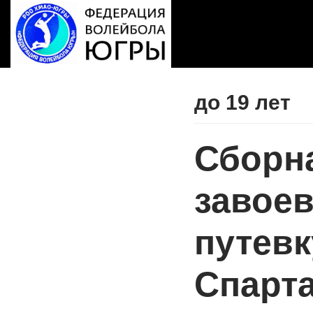
Перейти
к
содержимому
до 19 лет
Сборн
завое
путевк
Спарт