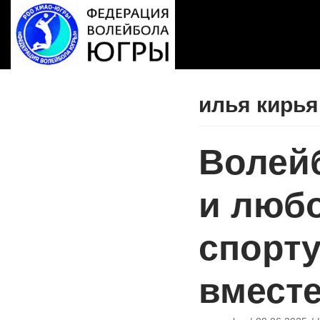
Перейти
к
содержимому
илья кирь
Волей
и любо
спорту
вмест