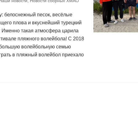
Наши новости
,
Новости сборных ХМАО
у: белоснежный песок, весёлые
ящего плова и вкуснейший турецкий
 Именно такая атмосфера царила
стивале пляжного волейбола! С 2018
 большую волейбольную семью
играть в пляжный волейбол приехало