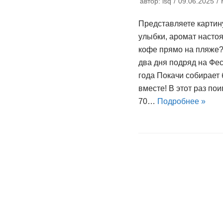
автор:
lsq
09.06.2025
Представляете картин
улыбки, аромат насто
кофе прямо на пляже?
два дня подряд на Фе
года Покачи собирает
вместе! В этот раз по
70…
Подробнее »