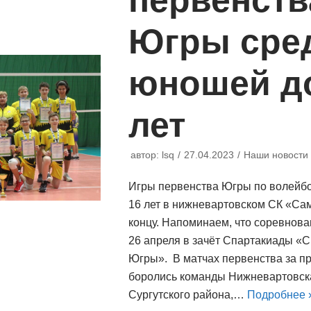
первенств
Югры сре
юношей д
лет
автор:
lsq
27.04.2023
Наши новости
Игры первенства Югры по волейб
16 лет в нижневартовском СК «Са
концу. Напоминаем, что соревнова
26 апреля в зачёт Спартакиады «
Югры». В матчах первенства за п
боролись команды Нижневартовска
Сургутского района,…
Подробнее 