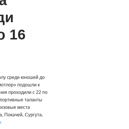
а
ди
о 16
олу среди юношей до
мотлор» подошли к
ния проходили с 22 по
Спортивные таланты
ризовые места
, Покачей, Сургута,
»