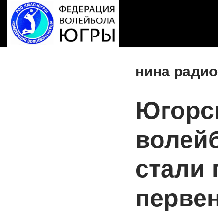
Перейти
к
содержимому
нина ради
Югорс
волей
стали
перве