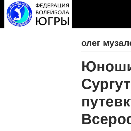
Перейти
к
содержимому
олег музал
Юнош
Сургу
путевк
Всеро