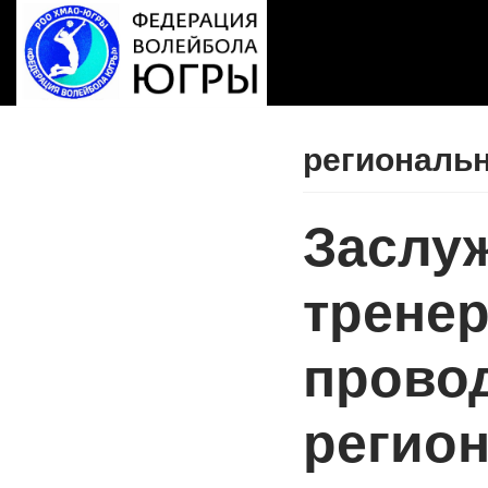
Перейти
к
содержимому
региональ
Заслу
тренер
прово
регио