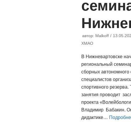
семин
Нижне
автор:
Malkoff
13.05.20
ХМАО
В Нижневартовске нач
региональный семинар
сборных автономного 
специалистов организ
спортивного резерва. 
занятия проводит зас
проекта «Волейбология
Владимир Бабакин. Он
дидактике…
Подробне