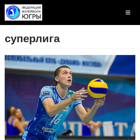
Перейти
к
содержимому
суперлига