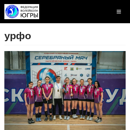
Перейти
к
содержимому
урфо