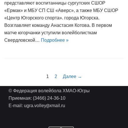
представляют воспитанницы сургутских СШОР
«Ермак» и МБУ СП СШ «Аверс», а также МБУ СШОР
«Центр Югорского спорта». города Югорска.
Возглавляет команду Анастасия Котова. В первом
матче югорчанки уступили волейболисткам
Свердловской…
Подробнее »
1
2
Далее →
© Федерация волейбола ХМАО-Югры
Приемная: (3466) 24-36-10
@
E-mail: ugra.volley
xmail.ru