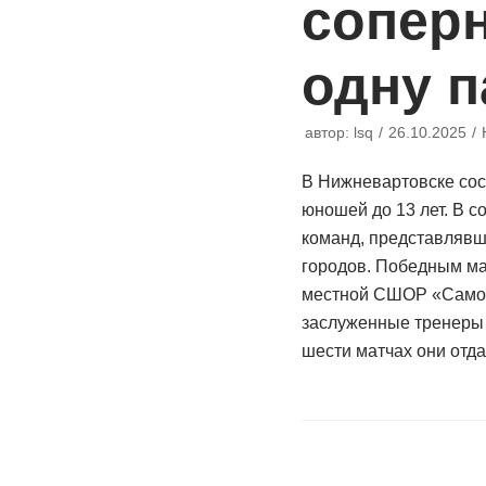
сопер
одну 
автор:
lsq
26.10.2025
В Нижневартовске сос
юношей до 13 лет. В 
команд, представлявш
городов. Победным м
местной СШОР «Самот
заслуженные тренеры 
шести матчах они от