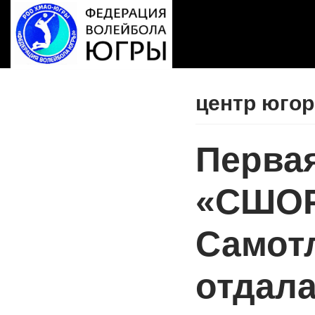
Перейти
к
содержимому
центр югор
Перва
«СШО
Самот
отдал