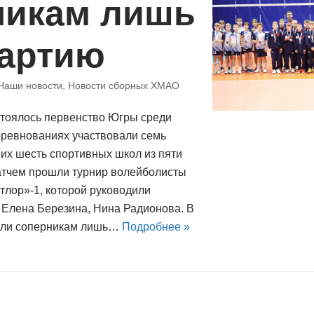
никам лишь
партию
Наши новости
,
Новости сборных ХМАО
тоялось первенство Югры среди
соревнованиях участвовали семь
их шесть спортивных школ из пяти
атчем прошли турнир волейболисты
лор»-1, которой руководили
Елена Березина, Нина Радионова. В
дали соперникам лишь…
Подробнее »