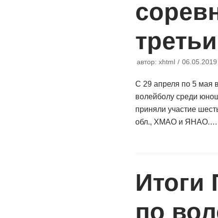
сорев
треть
автор:
xhtml
06.05.2019
С 29 апреля по 5 мая
волейболу среди юноше
приняли участие шесть
обл., ХМАО и ЯНАО.
Итоги
по вол