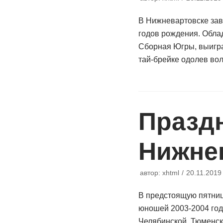
В Нижневартовске зав
годов рождения. Обла
Сборная Югры, выигра
тай-брейке одолев во
Празд
Нижне
автор:
xhtml
20.11.2019
В предстоящую пятниц
юношей 2003-2004 год
Челябинской, Тюменск