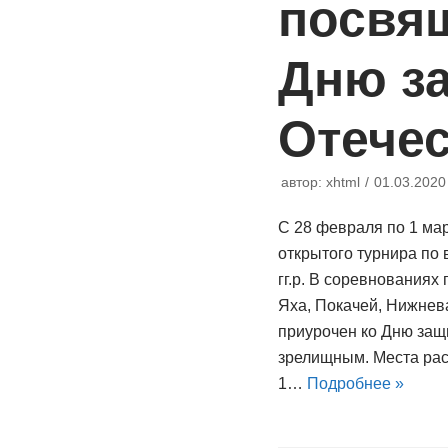
посвя
Дню з
Отече
автор:
xhtml
01.03.2020
С 28 февраля по 1 ма
открытого турнира по
гг.р. В соревнованиях
Яха, Покачей, Нижнева
приурочен ко Дню защ
зрелищным. Места рас
1…
Подробнее »