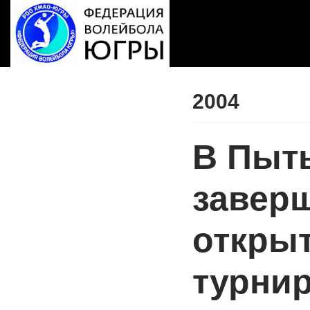
Перейти
к
содержимому
2004
В Пыт
завер
откры
турнир