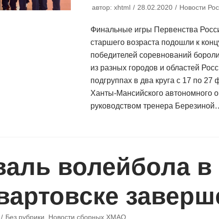
автор:
xhtml
28.02.2020
Новости Рос
Финальные игры Первенства Росс
старшего возраста подошли к концу
победителей соревнований бороли
из разных городов и областей Рос
подгруппах в два круга с 17 по 27
Ханты-Мансийского автономного о
руководством тренера Березино
валь волейбола в
вартовске заверш
Без рубрики
,
Новости сборных ХМАО