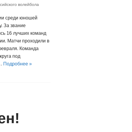
сийского волейбола
ии среди юношей
. За звание
сь 16 лучших команд
сии. Матчи проходили в
 февраля. Команда
круга под
й…
Подробнее »
ен!