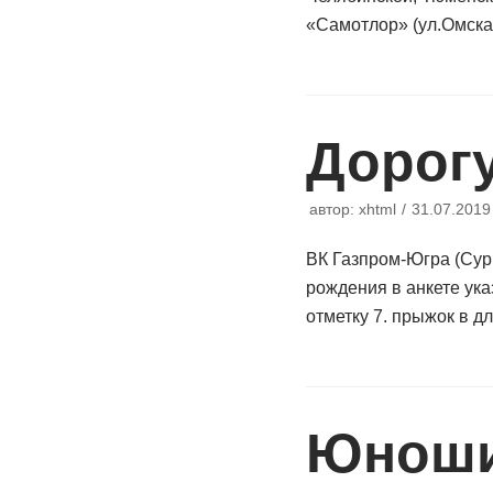
«Самотлор» (ул.Омска
Дорог
автор:
xhtml
31.07.2019
ВК Газпром-Югра (Су
рождения в анкете указа
отметку 7. прыжок в д
Юноши