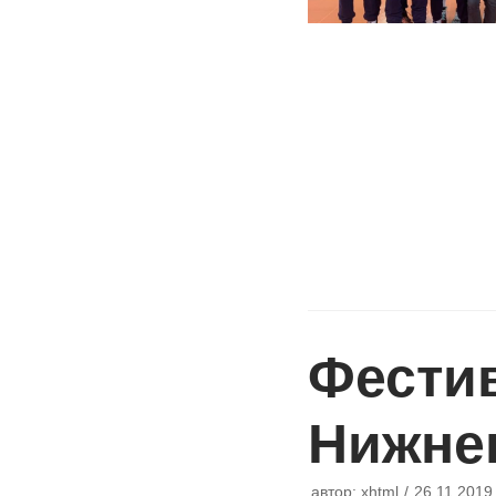
Фести
Нижне
автор:
xhtml
26.11.2019