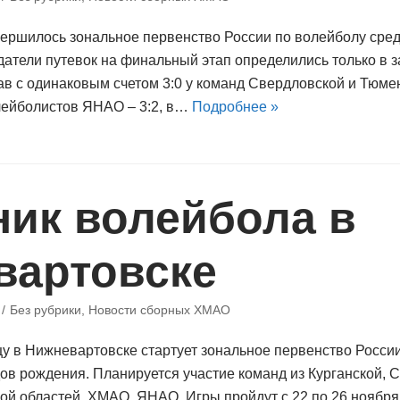
ершилось зональное первенство России по волейболу сре
датели путевок на финальный этап определились только в 
в с одинаковым счетом 3:0 у команд Свердловской и Тюмен
лейболистов ЯНАО – 3:2, в…
Подробнее »
ник волейбола в
вартовске
Без рубрики
,
Новости сборных ХМАО
у в Нижневартовске стартует зональное первенство России
ов рождения. Планируется участие команд из Курганской, 
ой областей, ХМАО, ЯНАО. Игры пройдут с 22 по 26 ноября