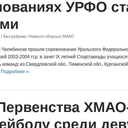
нованиях УРФО ст
ими
Без рубрики
,
Новости сборных ХМАО
 в Челябинске прошли соревнования Уральского Федерально
й 2003-2004 гг.р. в зачет IX летней Спартакиады учащихся 
 команд: из Свердловской обл., Тюменской обл., Курганской
…
Подробнее »
 Первенства ХМА
ейболу среди де