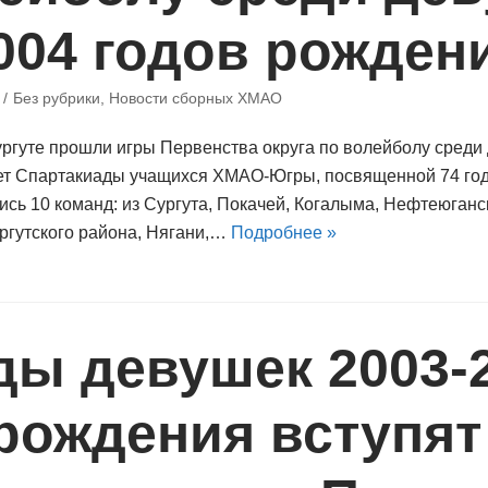
004 годов рожден
Без рубрики
,
Новости сборных ХМАО
ургуте прошли игры Первенства округа по волейболу среди
чет Спартакиады учащихся ХМАО-Югры, посвященной 74 г
ись 10 команд: из Сургута, Покачей, Когалыма, Нефтеюганс
ургутского района, Нягани,…
Подробнее »
ды девушек 2003-
рождения вступят