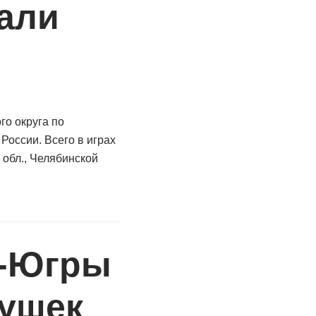
али
го округа по
России. Всего в играх
 обл., Челябинской
О-Югры
вушек