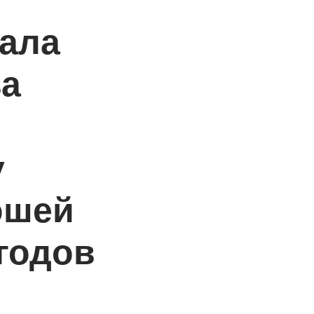
ала
ва
у
ошей
 годов