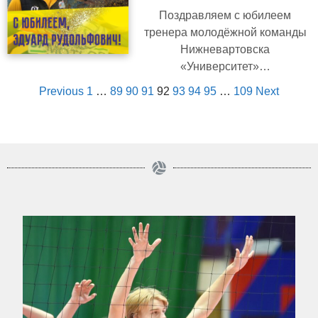
Поздравляем с юбилеем
тренера молодёжной команды
Нижневартовска
«Университет»…
Previous
1
…
89
90
91
92
93
94
95
…
109
Next