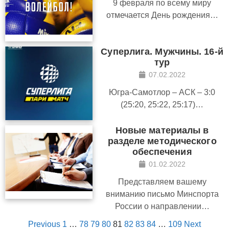
9 февраля по всему миру
отмечается День рождения…
Суперлига. Мужчины. 16-й
тур
07.02.2022
Югра-Самотлор – АСК – 3:0
(25:20, 25:22, 25:17)…
Новые материалы в
разделе методического
обеспечения
01.02.2022
Представляем вашему
вниманию письмо Минспорта
России о направлении…
Previous
1
…
78
79
80
81
82
83
84
…
109
Next